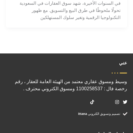
في السنوات الأخيرة، شهد سوق العقارات في السعودية
تحولًا ملحوظًا في طرق البيع والتسويق. مع ظهور
التكنولوجيا الرقمية وتغير سلوك المستهلكين
عني
وسيط ومسوق عقاري معتمد من الهيئة العامة للعقار ، رقم
رخصة فال : 1100258537 ومسوق الكتروني محترف .
تصميم وتسويق الكتروني
ittana