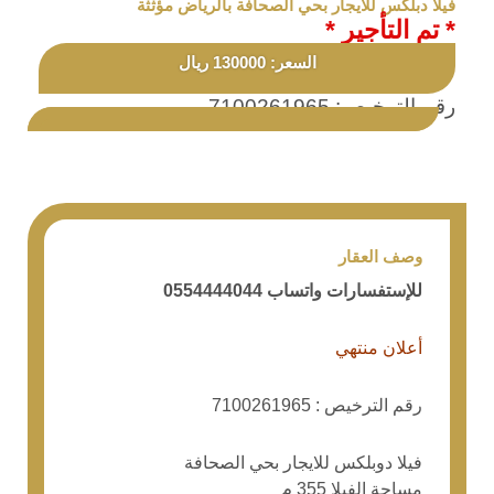
فيلا دبلكس للايجار بحي الصحافة بالرياض مؤثثة
* تم التأجير *
السعر: 130000 ريال
رقم الترخيص: 7100261965
وصف العقار
للإستفسارات واتساب 0554444044
أعلان منتهي
رقم الترخيص : 7100261965
فيلا دوبلكس للايجار بحي الصحافة
مساحة الفيلا 355 م