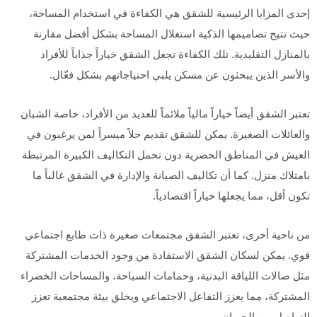
إحدى المزايا الرئيسية للشقق هي الكفاءة في استخدام المساحة،
حيث تتيح تصاميمها الذكية استغلال المساحة بشكل أفضل مقارنة
بالمنازل التقليدية. تلك الكفاءة تجعل الشقق خياراً جذاباً للأفراد
والأسر الذين يبحثون عن مسكن يلبي احتياجاتهم بشكل فعّال.
تعتبر الشقق أيضاً خياراً مالياً ملائماً للعديد من الأفراد، خاصة الشبان
والعائلات الصغيرة. يمكن للشقق تقديم حلاً ميسراً لمن يرغبون في
العيش في المناطق الحضرية دون تحمل التكاليف الكبيرة المرتبطة
بامتلاك منزل. كما أن تكاليف الصيانة والإدارة في الشقق غالباً ما
تكون أقل، مما يجعلها خياراً اقتصادياً.
من ناحية أخرى، تعتبر الشقق مجتمعات صغيرة ذات طابع اجتماعي
قوي. يمكن لسكان الشقق الاستفادة من وجود الخدمات المشتركة
مثل صالات اللياقة البدنية، وحمامات السباحة، والمساحات الخضراء
المشتركة، مما يعزز التفاعل الاجتماعي ويخلق بيئة مجتمعية تعزز
التواصل بين الجيران.